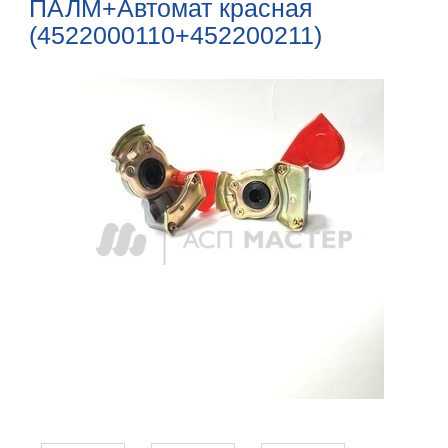
ПАЛМ+Автомат красная
(4522000110+452200211)